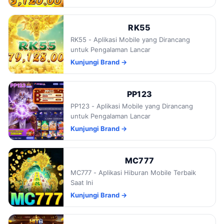
RK55
RK55 - Aplikasi Mobile yang Dirancang
untuk Pengalaman Lancar
Kunjungi Brand →
PP123
PP123 - Aplikasi Mobile yang Dirancang
untuk Pengalaman Lancar
Kunjungi Brand →
MC777
MC777 - Aplikasi Hiburan Mobile Terbaik
Saat Ini
Kunjungi Brand →