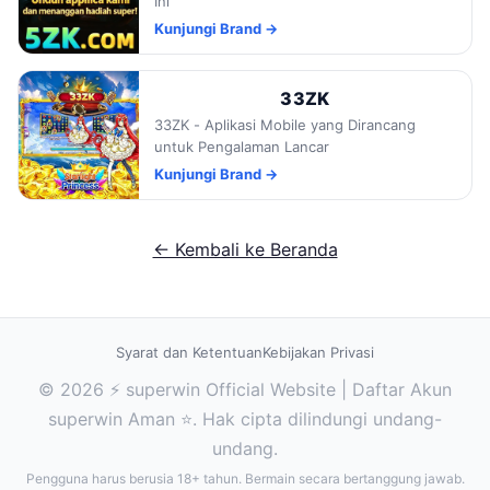
Ini
Kunjungi Brand →
33ZK
33ZK - Aplikasi Mobile yang Dirancang
untuk Pengalaman Lancar
Kunjungi Brand →
← Kembali ke Beranda
Syarat dan Ketentuan
Kebijakan Privasi
© 2026 ⚡ superwin Official Website | Daftar Akun
superwin Aman ⭐. Hak cipta dilindungi undang-
undang.
Pengguna harus berusia 18+ tahun. Bermain secara bertanggung jawab.