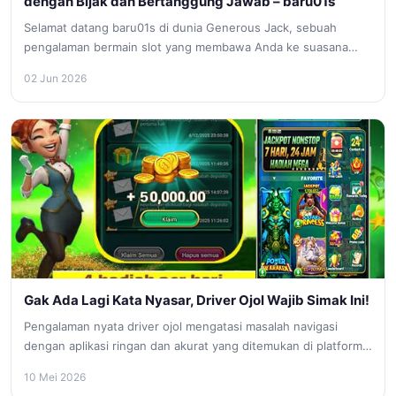
dengan Bijak dan Bertanggung Jawab – baru01s
Selamat datang baru01s di dunia Generous Jack, sebuah
pengalaman bermain slot yang membawa Anda ke suasana
kedai klasik yang penuh...
02 Jun 2026
Gak Ada Lagi Kata Nyasar, Driver Ojol Wajib Simak Ini!
Pengalaman nyata driver ojol mengatasi masalah navigasi
dengan aplikasi ringan dan akurat yang ditemukan di platform
superwin.
10 Mei 2026