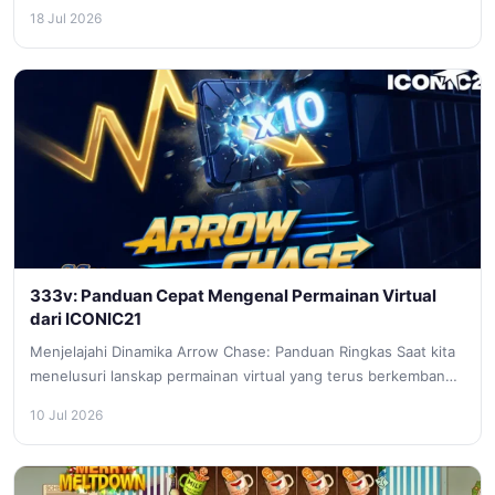
perangkat Anda....
18 Jul 2026
333v: Panduan Cepat Mengenal Permainan Virtual
dari ICONIC21
Menjelajahi Dinamika Arrow Chase: Panduan Ringkas Saat kita
menelusuri lanskap permainan virtual yang terus berkembang,
terkadang muncul konsep yang menawarkan...
10 Jul 2026