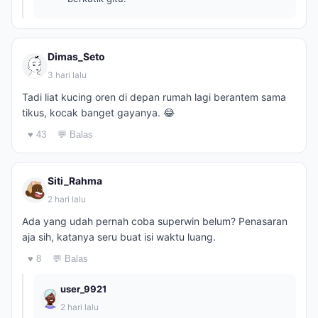
Dimas_Seto
3 hari lalu
Tadi liat kucing oren di depan rumah lagi berantem sama
tikus, kocak banget gayanya. 😂
♥ 43
💬 Balas
Siti_Rahma
2 hari lalu
Ada yang udah pernah coba superwin belum? Penasaran
aja sih, katanya seru buat isi waktu luang.
♥ 8
💬 Balas
user_9921
2 hari lalu