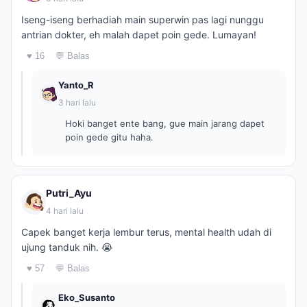
Iseng-iseng berhadiah main superwin pas lagi nunggu
antrian dokter, eh malah dapet poin gede. Lumayan!
♥ 16
💬 Balas
Yanto_R
3 hari lalu
Hoki banget ente bang, gue main jarang dapet
poin gede gitu haha.
Putri_Ayu
4 hari lalu
Capek banget kerja lembur terus, mental health udah di
ujung tanduk nih. 😭
♥ 57
💬 Balas
Eko_Susanto