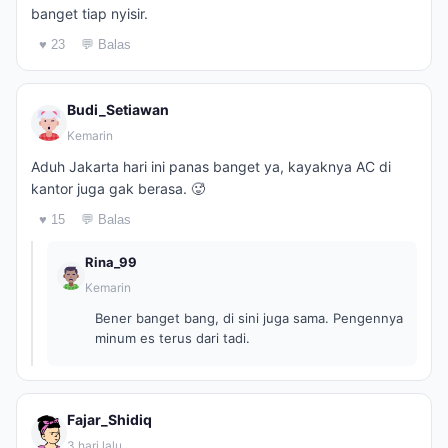
banget tiap nyisir.
♥ 23
💬 Balas
Budi_Setiawan
Kemarin
Aduh Jakarta hari ini panas banget ya, kayaknya AC di
kantor juga gak berasa. 🥵
♥ 15
💬 Balas
Rina_99
Kemarin
Bener banget bang, di sini juga sama. Pengennya
minum es terus dari tadi.
Fajar_Shidiq
3 hari lalu