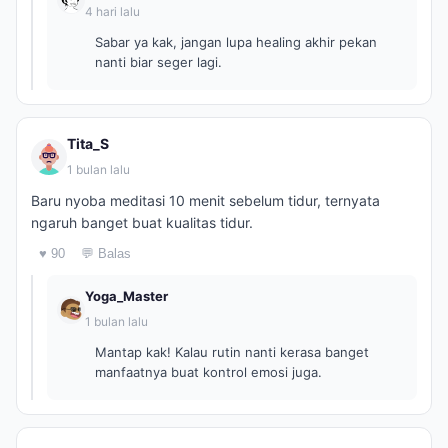
4 hari lalu
Sabar ya kak, jangan lupa healing akhir pekan
nanti biar seger lagi.
Tita_S
1 bulan lalu
Baru nyoba meditasi 10 menit sebelum tidur, ternyata
ngaruh banget buat kualitas tidur.
♥ 90
💬 Balas
Yoga_Master
1 bulan lalu
Mantap kak! Kalau rutin nanti kerasa banget
manfaatnya buat kontrol emosi juga.