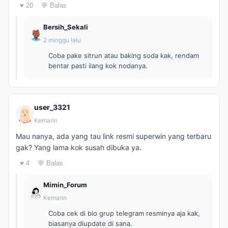
♥ 20
💬 Balas
Bersih_Sekali
2 minggu lalu
Coba pake sitrun atau baking soda kak, rendam
bentar pasti ilang kok nodanya.
user_3321
Kemarin
Mau nanya, ada yang tau link resmi superwin yang terbaru
gak? Yang lama kok susah dibuka ya.
♥ 4
💬 Balas
Mimin_Forum
Kemarin
Coba cek di bio grup telegram resminya aja kak,
biasanya diupdate di sana.